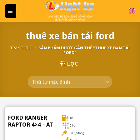
Skip
to
content
thuê xe bán tải ford
TRANG CHỦ
/
SẢN PHẨM ĐƯỢC GẮN THẺ “THUÊ XE BÁN TẢI
FORD”
LỌC
FORD RANGER
Dầu
RAPTOR 4×4 – AT
2.0L
Số tự động